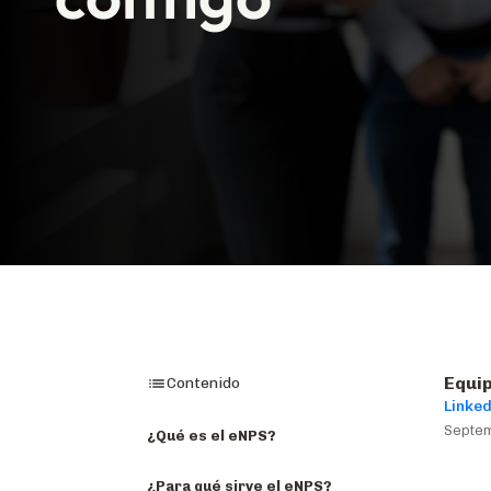
Equip
Contenido
Linked
Septem
¿Qué es el eNPS?
¿Para qué sirve el eNPS?