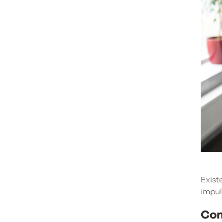
Exist
impul
Com