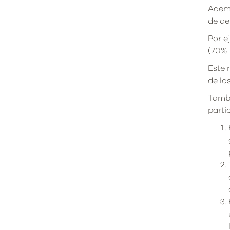
Ademá
de de
Por e
(70% 
Este 
de lo
Tambi
partic