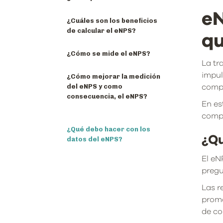
eN
¿Cuáles son los beneficios
de calcular el eNPS?
qu
¿Cómo se mide el eNPS?
La tr
impul
¿Cómo mejorar la medición
del eNPS y como
compr
consecuencia, el eNPS?
En es
comp
¿Qué debo hacer con los
¿Qu
datos del eNPS?
El eN
pregu
Las r
promo
de co