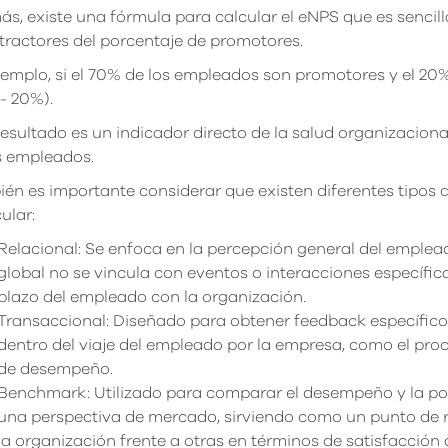
s, existe una fórmula para calcular el eNPS que es sencilla
tractores del porcentaje de promotores.
jemplo, si el 70% de los empleados son promotores y el 20
- 20%).
resultado es un indicador directo de la salud organizaciona
s empleados.
én es importante considerar que existen diferentes tipos
ular:
Relacional: Se enfoca en la percepción general del emplea
global no se vincula con eventos o interacciones específica
plazo del empleado con la organización.
Transaccional: Diseñado para obtener feedback específico 
dentro del viaje del empleado por la empresa, como el pro
de desempeño.
Benchmark: Utilizado para comparar el desempeño y la po
una perspectiva de mercado, sirviendo como un punto de r
la organización frente a otras en términos de satisfacción