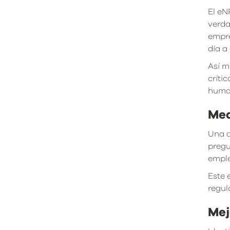
El eN
verda
empre
día a 
Así m
críti
human
Med
Una d
pregu
emple
Este 
regul
Mej