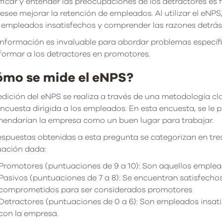
ificar y entender las preocupaciones de los detractores e
esee mejorar la retención de empleados. Al utilizar el eNP
 empleados insatisfechos y comprender las razones detrás
información es invaluable para abordar problemas específ
formar a los detractores en promotores.
mo se mide el eNPS?
dición del eNPS se realiza a través de una metodología cl
ncuesta dirigida a los empleados. En esta encuesta, se le 
endarían la empresa como un buen lugar para trabajar.
espuestas obtenidas a esta pregunta se categorizan en tres
ación dada:
Promotores (puntuaciones de 9 a 10): Son aquellos emplea
Pasivos (puntuaciones de 7 a 8): Se encuentran satisfecho
comprometidos para ser considerados promotores
Detractores (puntuaciones de 0 a 6): Son empleados insat
con la empresa.