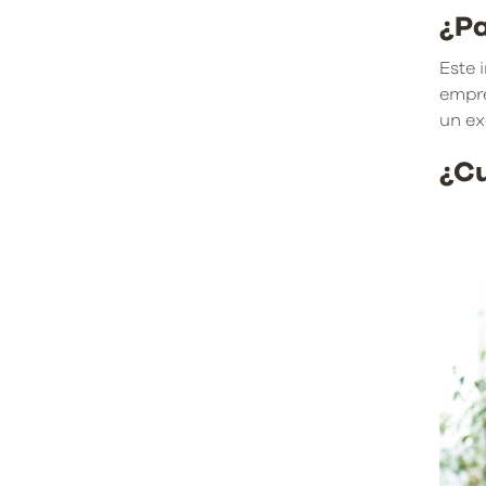
¿Pa
Este 
empre
un ex
¿Cu