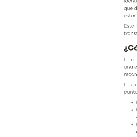
Ident
que d
estos
Esta 
trans
¿Có
La me
una e
recom
Las r
puntu