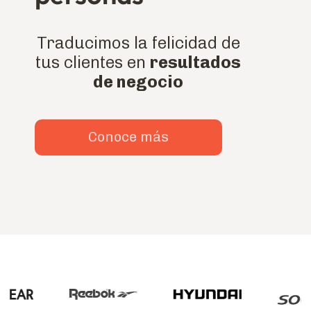
Traducimos la felicidad de
tus clientes en
resultados
de negocio
Conoce más
Slide 2 of 4.